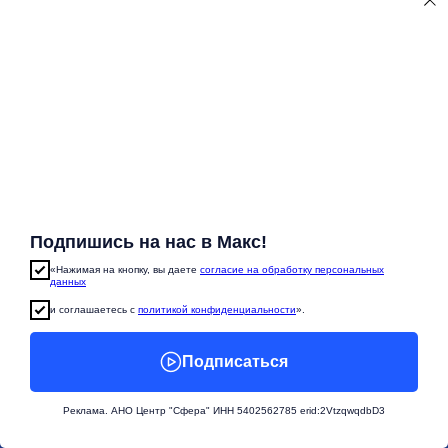
КОЛЕСНИКОВА ОЛЬГА
Интегративный психолог, арт-терапевт,
АСТ-терапевт, ведущая
терапевтических групп.
Тренинг "Работа с
ограничениями в арт-
терапии".
Подпишись на нас в Макс!
«Нажимая на кнопку, вы даете
согласие на обработку персональных
13:30-14:30
данных
и соглашаетесь c
политикой конфиденциальности
».
ОБЕД
Подписаться
Реклама. АНО Центр "Сфера" ИНН 5402562785 erid:2VtzqwqdbD3
3 лента 14:30-16:30
Зал 42