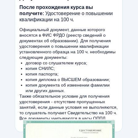
заданиям". Для них это игра, а в нее они
После прохождения курса вы
легко включаются. На сессиях с
получите:
Удостоверение о повышении
родителями мне стало намного легче
квалификации на 100 ч.
объяснить некоторые моменты,
Официальный документ, данные которого
касающиеся развития или поведения
вносятся в ФИС ФРДО (реестр сведений о
документах об образовании). Для получения
ребенка. Когда взрослые понимают
удостоверения о повышении квалификации
причины, им легче дальше с этим
установленного образца на 100 ч. необходимы
следующие документы:
справляться самим. К тому же, они
договор со слушателем курса;
начинают понимать, что вы делаете с
копия СНИЛС;
копия паспорта;
ребенком. Считаю, что данный курс
копия диплома о ВЫСШЕМ образовании;
необходим для становления
копия документа об изменении фамилии
или других данных.
специалиста, для понимания внутренних
Также обязательное условие для получения
процессов, которые отражаются в
удостоверения - отсутствие пропущенных
занятий, если данные условия не выполняются,
симптомах, для расширения своих
то слушатель получает Свидетельство на 100 ч.
компетенций.
Все документы учитываются в часы ОППЛ.