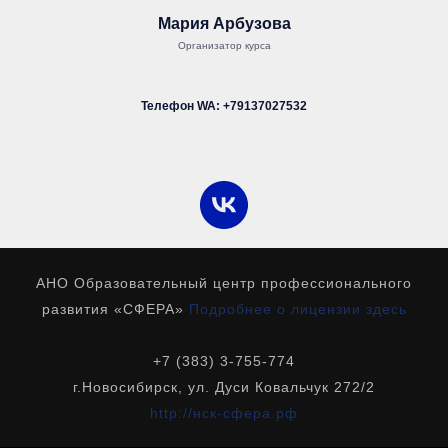
Мария Арбузова
Организатор курса
Телефон WA:
+79137027532
АНО Образовательный центр профессионального
развития «СФЕРА»
Подробнее о лицензии здесь
+7 (383) 3-755-774
г.Новосибирск, ул. Дуси Ковальчук 272/2
http://нск-сфера.рф