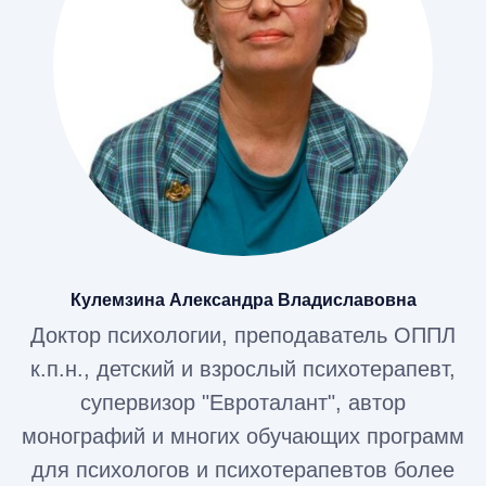
Кейсы с методиками, раздаточный
материал и список литературы.
Удостоверение о повышении
квалификации установленного образца на
180ч с внесением данных в ФИС ФРДО
Хочу на курс!
Кулемзина Александра Владиславовна
Доктор психологии, преподаватель ОППЛ
к.п.н., детский и взрослый психотерапевт,
супервизор "Евроталант", автор
монографий и многих обучающих программ
для психологов и психотерапевтов более