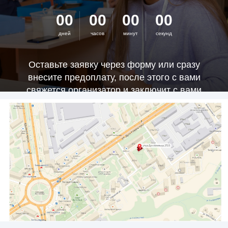
00
00
00
00
дней
часов
минут
секунд
Оставьте заявку через форму или сразу
внесите предоплату, после этого с вами
свяжется организатор и заключит с вами
договор.
РЕГИСТРАЦИЯ НА КУРС